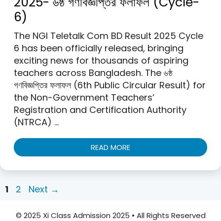
2025- ৬ষ্ঠ গণবিজ্ঞপ্তির ফলাফল (Cycle-
6)
The NGI Teletalk Com BD Result 2025 Cycle
6 has been officially released, bringing
exciting news for thousands of aspiring
teachers across Bangladesh. The ৬ষ্ঠ
গণবিজ্ঞপ্তির ফলাফল (6th Public Circular Result) for
the Non-Government Teachers’
Registration and Certification Authority
(NTRCA) …
READ MORE
Page
Page
1
2
Next
→
© 2025 Xi Class Admission 2025 • All Rights Reserved