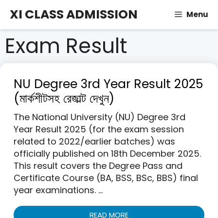
Skip
XI CLASS ADMISSION
Menu
to
content
Exam Result
NU Degree 3rd Year Result 2025
(মার্কশীটসহ রেজাল্ট দেখুন)
The National University (NU) Degree 3rd
Year Result 2025 (for the exam session
related to 2022/earlier batches) was
officially published on 18th December 2025.
This result covers the Degree Pass and
Certificate Course (BA, BSS, BSc, BBS) final
year examinations. …
READ MORE