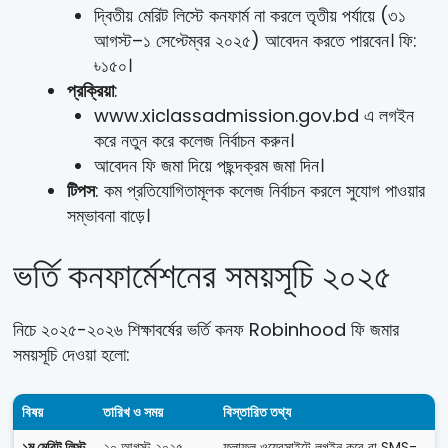
দ্বিতীয় মেরিট লিস্টে কনফার্ম না করলে তৃতীয় পর্যায়ে (৩১
আগস্ট–১ সেপ্টেম্বর ২০২৫) আবেদন করতে পারবেন। ফি:
৳১৫০।
প্রক্রিয়া
:
www.xiclassadmission.gov.bd এ লগইন
করে নতুন করে কলেজ নির্বাচন করুন।
আবেদন ফি জমা দিয়ে পছন্দক্রম জমা দিন।
টিপস
: কম প্রতিযোগিতামূলক কলেজ নির্বাচন করলে সুযোগ পাওয়ার
সম্ভাবনা বাড়ে।
ভর্তি কনফার্মেশনের সময়সূচি ২০২৫
নিচে ২০২৫-২০২৬ শিক্ষাবর্ষের ভর্তি কনফ Robinhood ফি জমার
সময়সূচি দেওয়া হলো:
বিষয়
তারিখ ও সময়
বিস্তারিত তথ্য
১ম মেরিট লিস্ট
২০ আগস্ট ২০২৫,
ফলাফল ওয়েবসাইটে লগইন করে বা SMS-