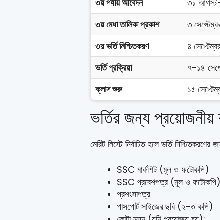
৩য় পর্যায় আবেদন
৩১ আগস্ট–
৩য় মেধা তালিকা প্রকাশ
৩ সেপ্টেম্ব
৩য় ভর্তি নিশ্চিতকরণ
৪ সেপ্টেম্
ভর্তি প্রক্রিয়া
৭–১৪ সেপ্
ক্লাস শুরু
১৫ সেপ্টেম
ভর্তির জন্য প্রয়োজনীয
মেরিট লিস্টে নির্বাচিত হলে ভর্তি নিশ্চিতকরণের
SSC মার্কশিট (মূল ও ফটোকপি)
SSC প্রবেশপত্র (মূল ও ফটোকপি
প্রশংসাপত্র
পাসপোর্ট সাইজের ছবি (২-৩ কপি)
কোটা সনদ (যদি প্রযোজ্য হয়):