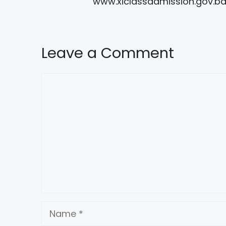
www.xiclassadmission.gov.bd ভিজিট ক
Leave a Comment
Comment
Name