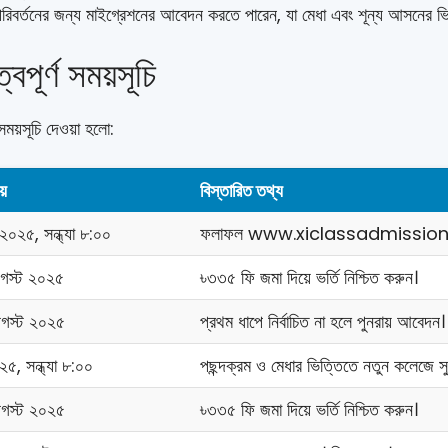
েজ পরিবর্তনের জন্য মাইগ্রেশনের আবেদন করতে পারেন, যা মেধা এবং শূন্য আসনের ভি
বপূর্ণ সময়সূচি
সময়সূচি দেওয়া হলো:
য়
বিস্তারিত তথ্য
০২৫, সন্ধ্যা ৮:০০
ফলাফল www.xiclassadmission.g
স্ট ২০২৫
৳৩৩৫ ফি জমা দিয়ে ভর্তি নিশ্চিত করুন।
স্ট ২০২৫
প্রথম ধাপে নির্বাচিত না হলে পুনরায় আবেদন
৫, সন্ধ্যা ৮:০০
পছন্দক্রম ও মেধার ভিত্তিতে নতুন কলেজে স
স্ট ২০২৫
৳৩৩৫ ফি জমা দিয়ে ভর্তি নিশ্চিত করুন।