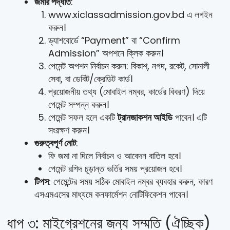
জমার পদ্ধতি
:
www.xiclassadmission.gov.bd এ লগইন
করুন।
ড্যাশবোর্ডে “Payment” বা “Confirm
Admission” অপশনে ক্লিক করুন।
পেমেন্ট অপশন নির্বাচন করুন: বিকাশ, নগদ, রকেট, সোনালী
সেবা, বা ডেবিট/ক্রেডিট কার্ড।
প্রয়োজনীয় তথ্য (মোবাইল নম্বর, কার্ডের বিবরণ) দিয়ে
পেমেন্ট সম্পন্ন করুন।
পেমেন্ট সফল হলে একটি
ট্রানজাকশন আইডি
পাবেন। এটি
সংরক্ষণ করুন।
গুরুত্বপূর্ণ নোট
:
ফি জমা না দিলে নির্বাচন ও আবেদন বাতিল হবে।
পেমেন্ট রশিদ চূড়ান্ত ভর্তির সময় প্রয়োজন হবে।
টিপস
: পেমেন্টের সময় সঠিক মোবাইল নম্বর ব্যবহার করুন, কারণ
এসএমএসের মাধ্যমে কনফার্মেশন নোটিফিকেশন পাবেন।
ধাপ ৩: মাইগ্রেশনের জন্য সম্মতি (ঐচ্ছিক)