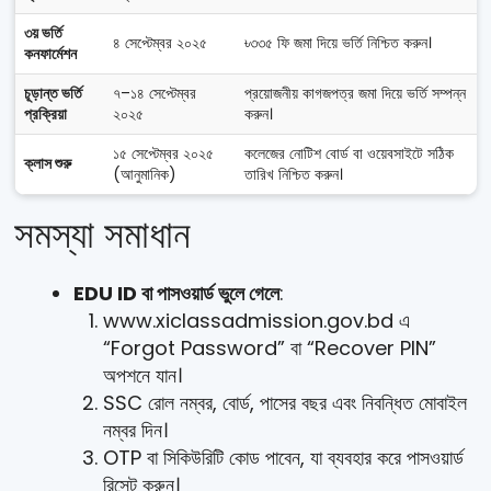
৩য় ভর্তি
৪ সেপ্টেম্বর ২০২৫
৳৩৩৫ ফি জমা দিয়ে ভর্তি নিশ্চিত করুন।
কনফার্মেশন
চূড়ান্ত ভর্তি
৭–১৪ সেপ্টেম্বর
প্রয়োজনীয় কাগজপত্র জমা দিয়ে ভর্তি সম্পন্ন
প্রক্রিয়া
২০২৫
করুন।
১৫ সেপ্টেম্বর ২০২৫
কলেজের নোটিশ বোর্ড বা ওয়েবসাইটে সঠিক
ক্লাস শুরু
(আনুমানিক)
তারিখ নিশ্চিত করুন।
সমস্যা সমাধান
EDU ID বা পাসওয়ার্ড ভুলে গেলে
:
www.xiclassadmission.gov.bd এ
“Forgot Password” বা “Recover PIN”
অপশনে যান।
SSC রোল নম্বর, বোর্ড, পাসের বছর এবং নিবন্ধিত মোবাইল
নম্বর দিন।
OTP বা সিকিউরিটি কোড পাবেন, যা ব্যবহার করে পাসওয়ার্ড
রিসেট করুন।