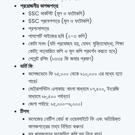
প্রয়োজনীয় কাগজপত্র
:
SSC মার্কশিট (মূল ও ফটোকপি)
SSC প্রবেশপত্র (মূল ও ফটোকপি)
প্রশংসাপত্র
পাসপোর্ট সাইজের ছবি (২-৩ কপি)
কোটা সনদ (যদি প্রযোজ্য হয়, যেমন: মুক্তিযোদ্ধা, শিক্ষা
কোটা; সত্যায়িত কপি ও মূল কপি প্রদর্শন করতে হবে)
পেমেন্ট রশিদ (৳৩৩৫ ফি জমার প্রমাণ)
ভর্তি ফি
:
কলেজভেদে ফি ৳৫,০০০ থেকে ৳১০,০০০ এর মধ্যে হতে
পারে।
মেট্রোপলিটন এলাকায়: বাংলা মাধ্যমে ৳৭,৫০০, ইংরেজি
মাধ্যমে ৳৮,৫০০ পর্যন্ত।
জেলা পর্যায়ে: ৳৫,০০০–৬,০০০।
টিপস
:
কলেজের নোটিশ বোর্ড বা ওয়েবসাইটে ফি এবং অতিরিক্ত
কাগজপত্রের তথ্য নিশ্চিত করুন।
সব কাগজপত্র সত্যায়িত কপি সহ নিয়ে যান।